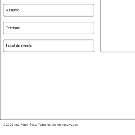
Para orçamentos, os interessados devem inserir o local
em que o evento será realizado. Obrigado.
De acordo com o Regulamento de Proteção de Dad
acima inserida somente servirá para o propósito d
questões. Os dados serão guardados por tempo in
resolução da questão indicada na mensagem. Qua
atualização ou remoção da sua informação capaz de
ser requerida pelo contacto direto através de
geral
© 2026 Arte Fotográfica. Todos os direitos reservados.