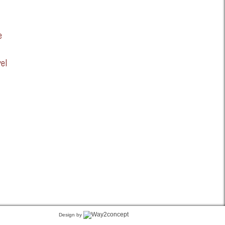
ardino Machado, nº 335
 Alfena
e
968 99 66
el
9 68 • 91 752 79 85
0 87
efotografica.pt
Design by